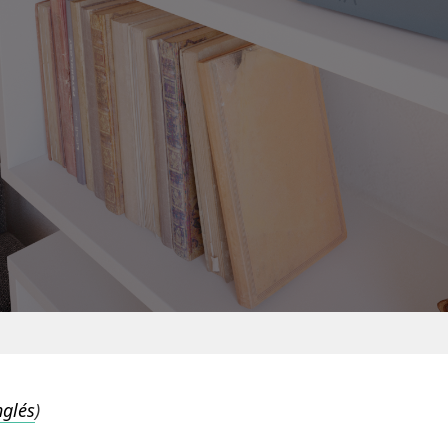
nglés
)