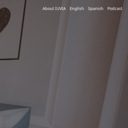
About IUVIA
English
Spanish
Podcast