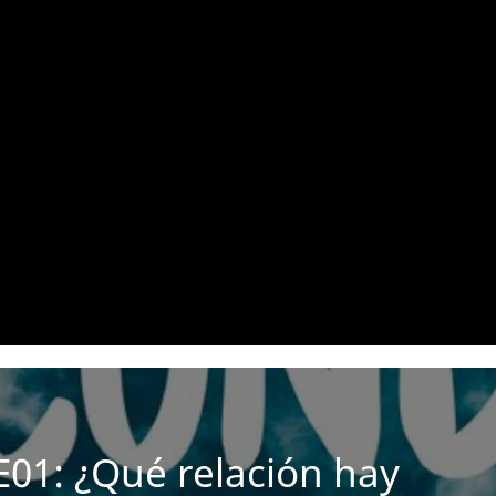
01: ¿Qué relación hay