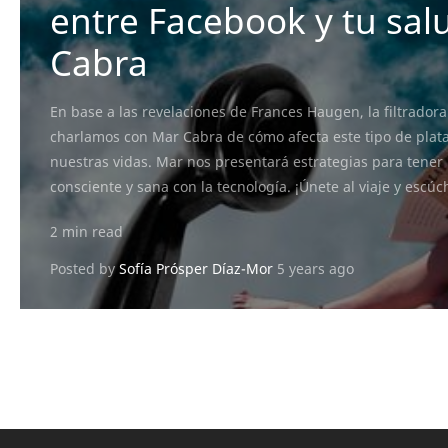
entre Facebook y tu sa
Cabra
En base a las revelaciones de Frances Haugen, la filtrador
charlamos con Mar Cabra de cómo afecta este tipo de plat
nuestras vidas. Mar nos presentará estrategias para tener
consciente y sana con la tecnología. ¡Únete al viaje y escú
2 min read
Posted by
Sofía Prósper Díaz-Mor
5 years ago