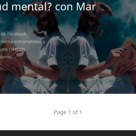
lud mental? con Mar
a de Facebook,
aforma entrometidas a
 una relación
chanos!…
Page 1 of 1