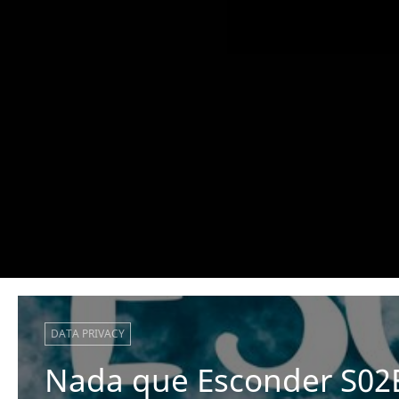
DATA PRIVACY
Nada que Esconder S02E